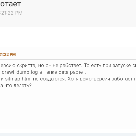
ботает
2:21:22 PM
21:22 PM
ерсию скрипта, но он не работает. То есть при запуске с
crawl_dump.log в папке data растёт.
l и sitmap.html не создаются. Хотя демо-версия работает
а что делать?