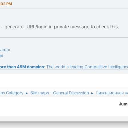
4:02 PM
r generator URL/login in private message to check this.
s.com
ge
ore than 45M domains
: The world's leading Competitive Intelligence
ons Category
Site maps - General Discussion
Лицензионная в
►
►
Jump