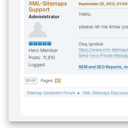
XML-Sitemaps
September 25, 2012, 01:0
Support
Hello,
Administrator
please let me know you
Oleg Ignatiuk
https://www.xml-sitemap
Hero Member
Send me a Private Messa
Posts: 11,810
Logged
SEM and SEO Reports, m
Pages
1
GO UP
Sitemap Generator Forum
XML Sitemaps Discussi
►