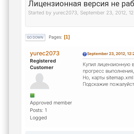
Лицензионная версия не ра
Started by yurec2073, September 23, 2012, 1
Pages
1
GO DOWN
yurec2073
September 23, 2012, 12:
Registered
Купил лицензионную в
Customer
прогресс выполнения, 
Но, карты sitemap.xm
Подскажие пожалуйст
Approved member
Posts: 1
Logged