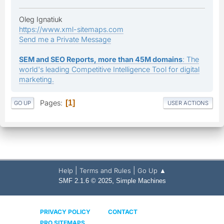
Oleg Ignatiuk
https://www.xml-sitemaps.com
Send me a Private Message
SEM and SEO Reports, more than 45M domains
: The
world's leading Competitive Intelligence Tool for digital
marketing.
Pages
1
GO UP
USER ACTIONS
|
|
Help
Terms and Rules
Go Up ▲
,
SMF 2.1.6 © 2025
Simple Machines
PRIVACY POLICY
CONTACT
PRO SITEMAPS