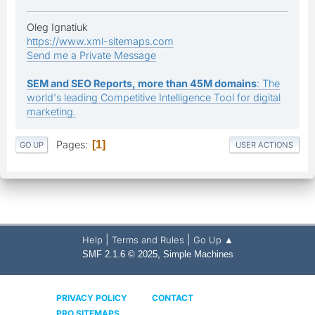
Oleg Ignatiuk
https://www.xml-sitemaps.com
Send me a Private Message
SEM and SEO Reports, more than 45M domains
: The
world's leading Competitive Intelligence Tool for digital
marketing.
Pages
1
GO UP
USER ACTIONS
|
|
Help
Terms and Rules
Go Up ▲
,
SMF 2.1.6 © 2025
Simple Machines
PRIVACY POLICY
CONTACT
PRO SITEMAPS